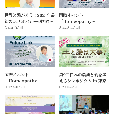
世界と繋がろう！2021年最
国際イベント
初のホメオパシーの国際的
「Homeopathy
お祭り『第3回ホメオパシ
Summit – Eye on the
2021年1月9日
2020年10月17日
ーワールドコングレス』
Future（ホメオパシーサ
ミット － 未来を見据え
る）」ご報告！
国際イベント
第9回日本の農業と食を考
「Homeopathy
えるシンポジウム in 東京
Summit – Eye on the
2020年10月9日
2020年5月5日
Future（ホメオパシーサ
ミット － 未来を見据え
る）」に招聘を受けまし
た！